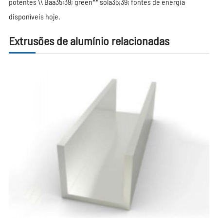
potentes \\ Baa35;39; green** sola35;39; fontes de energia
disponíveis hoje.
Extrusões de alumínio relacionadas