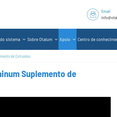
Email
info@ota
 do sistema
Sobre Otalum
Apoio
Centro de conhecim
emento de Extrusões
minum Suplemento de