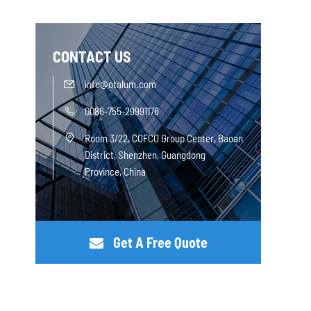
CONTACT US
info@otalum.com

0086-755-29991176

Room 3/22, COFCO Group Center, Baoan

District, Shenzhen, Guangdong
Province, China
Get A Free Quote