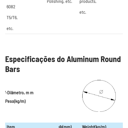
Polishing, etc.
products,
6082
etc.
T5/T6,
etc.
Especificações do Aluminum Round
Bars
'-Diâmetro, m m
Peso(kg/m)
Item
Φ(mm)
Weight(kg/m)