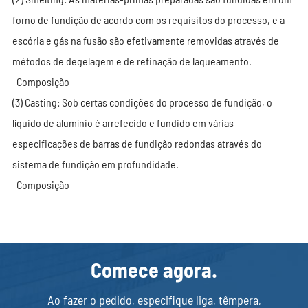
forno de fundição de acordo com os requisitos do processo, e a
RD0065
65
8.959
escória e gás na fusão são efetivamente removidas através de
SRR70
70
10.39
métodos de degelagem e de refinação de laqueamento.
RD0072
72
10.99
Composição
CF-ROD80
80
13.623
(3) Casting: Sob certas condições do processo de fundição, o
SRR83
83
14.61
líquido de alumínio é arrefecido e fundido em várias
especificações de barras de fundição redondas através do
sistema de fundição em profundidade.
Composição
Comece agora.
Ao fazer o pedido, especifique liga, têmpera,