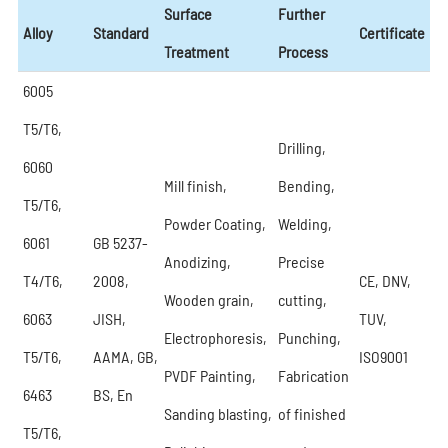
Surface
Further
Alloy
Standard
Certificate
Treatment
Process
6005
T5/T6,
Drilling,
6060
Mill finish,
Bending,
T5/T6,
Powder Coating,
Welding,
6061
GB 5237-
Anodizing,
Precise
T4/T6,
2008,
CE, DNV,
Wooden grain,
cutting,
6063
JISH,
TUV,
Electrophoresis,
Punching,
T5/T6,
AAMA, GB,
ISO9001
PVDF Painting,
Fabrication
6463
BS, En
Sanding blasting,
of finished
T5/T6,