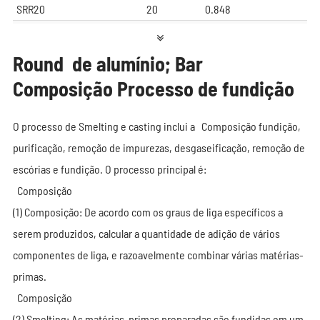
SRR20
20
0.848
SRR23
23
1.121
SRR24
24
1.22
Round de alumínio; Bar
SRR25.4
25.4
1.369
Composição Processo de fundição
SRR28
28
1.663
TC122
31.75
2.138
O processo de Smelting e casting inclui a Composição fundição,
SRR32
32
2.171
purificação, remoção de impurezas, desgaseificação, remoção de
ZY-044-026
34
2.452
escórias e fundição. O processo principal é:
ZY-116-018
36
2.749
Composição
RD42
42
3.78
(1) Composição: De acordo com os graus de liga específicos a
RD050
50
5.3
serem produzidos, calcular a quantidade de adição de vários
CO-7P
50.8
5.473
componentes de liga, e razoavelmente combinar várias matérias-
SRR57
57
6.89
primas.
ROD60
60
7.661
Composição
(2) Smelting: As matérias-primas preparadas são fundidas em um
RD63.5
63.5
8.65